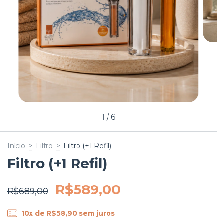
1
/
6
Início
>
Filtro
>
Filtro (+1 Refil)
Filtro (+1 Refil)
R$589,00
R$689,00
10
x de
R$58,90
sem juros